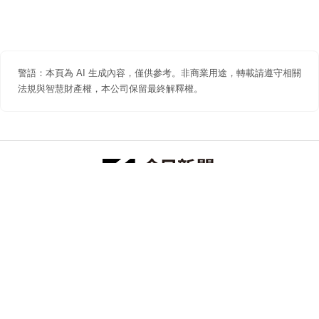
警語：本頁為 AI 生成內容，僅供參考。非商業用途，轉載請遵守相關
法規與智慧財產權，本公司保留最終解釋權。
防詐聲明
著作權聲明
免責聲明
關於我們
隱私權聲明
合作提案
追蹤 NOWNEWS 今日新聞