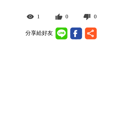
1
0
0
分享給好友