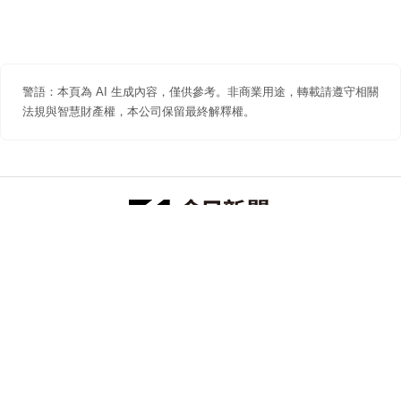
警語：本頁為 AI 生成內容，僅供參考。非商業用途，轉載請遵守相關
法規與智慧財產權，本公司保留最終解釋權。
防詐聲明
著作權聲明
免責聲明
關於我們
隱私權聲明
合作提案
追蹤 NOWNEWS 今日新聞