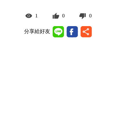
1
0
0
分享給好友