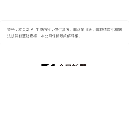
警語：本頁為 AI 生成內容，僅供參考。非商業用途，轉載請遵守相關
法規與智慧財產權，本公司保留最終解釋權。
防詐聲明
著作權聲明
免責聲明
關於我們
隱私權聲明
合作提案
追蹤 NOWNEWS 今日新聞