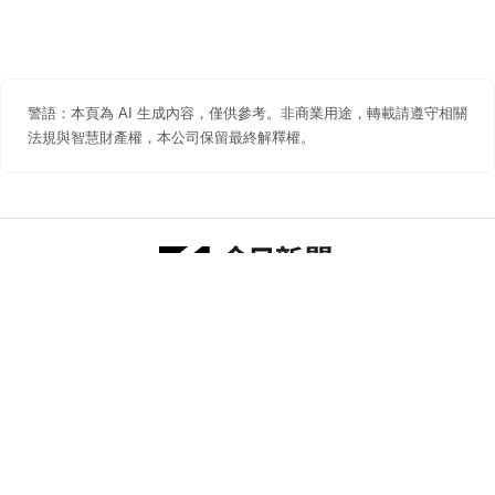
警語：本頁為 AI 生成內容，僅供參考。非商業用途，轉載請遵守相關
法規與智慧財產權，本公司保留最終解釋權。
防詐聲明
著作權聲明
免責聲明
關於我們
隱私權聲明
合作提案
追蹤 NOWNEWS 今日新聞