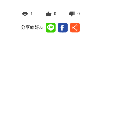
1
0
0
分享給好友