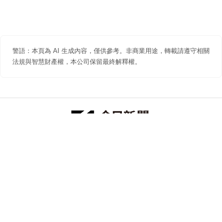
警語：本頁為 AI 生成內容，僅供參考。非商業用途，轉載請遵守相關
法規與智慧財產權，本公司保留最終解釋權。
防詐聲明
著作權聲明
免責聲明
關於我們
隱私權聲明
合作提案
追蹤 NOWNEWS 今日新聞