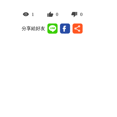
1
0
0
分享給好友