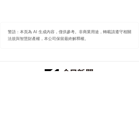
警語：本頁為 AI 生成內容，僅供參考。非商業用途，轉載請遵守相關
法規與智慧財產權，本公司保留最終解釋權。
防詐聲明
著作權聲明
免責聲明
關於我們
隱私權聲明
合作提案
追蹤 NOWNEWS 今日新聞