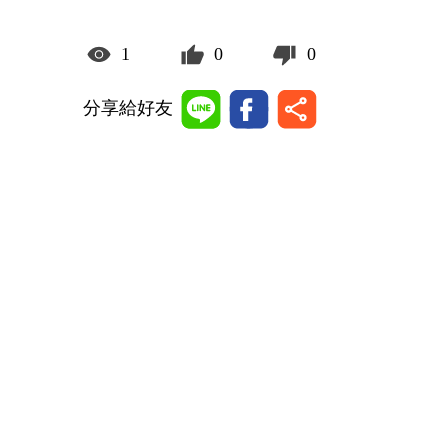
1
0
0
分享給好友