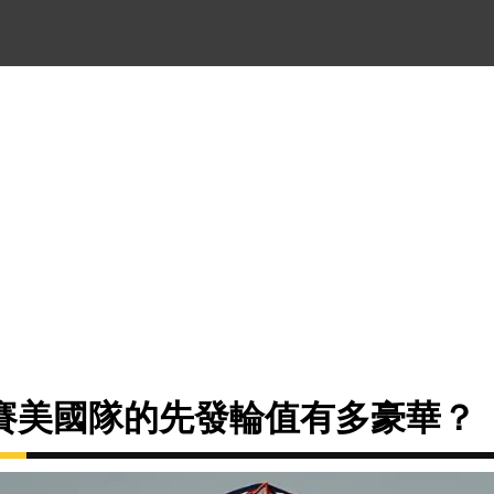
典賽美國隊的先發輪值有多豪華？