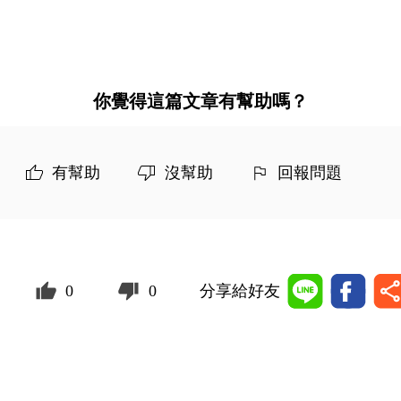
你覺得這篇文章有幫助嗎？
有幫助
沒幫助
回報問題
0
0
分享給好友