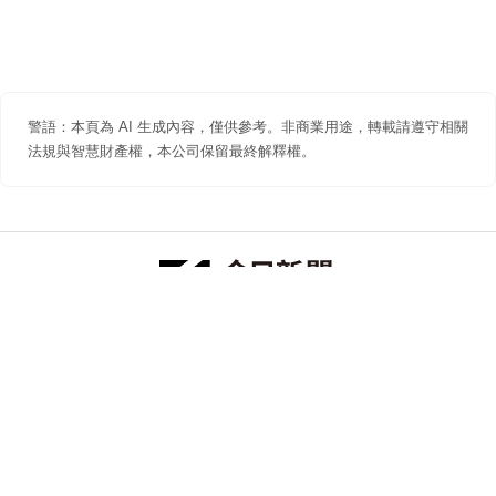
警語：本頁為 AI 生成內容，僅供參考。非商業用途，轉載請遵守相關
法規與智慧財產權，本公司保留最終解釋權。
防詐聲明
著作權聲明
免責聲明
關於我們
隱私權聲明
合作提案
追蹤 NOWNEWS 今日新聞