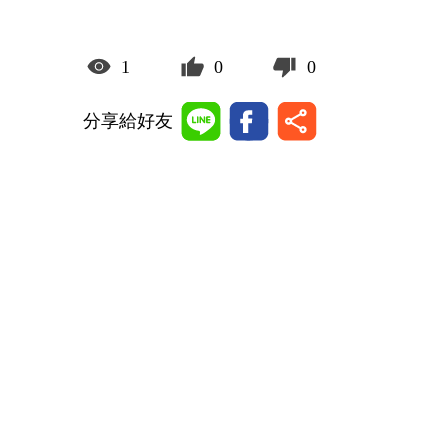
1
0
0
分享給好友