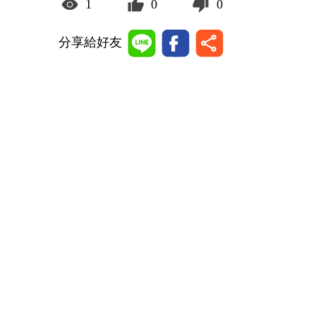
1
0
0
分享給好友