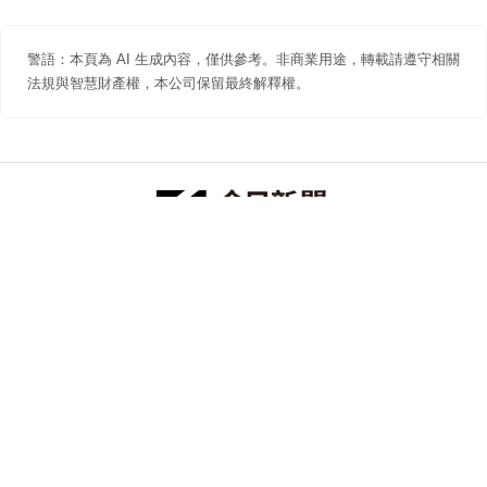
警語：本頁為 AI 生成內容，僅供參考。非商業用途，轉載請遵守相關
法規與智慧財產權，本公司保留最終解釋權。
防詐聲明
著作權聲明
免責聲明
關於我們
隱私權聲明
合作提案
追蹤 NOWNEWS 今日新聞