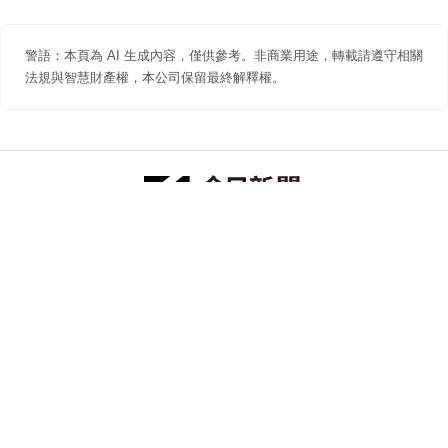
警語：本頁為 AI 生成內容，僅供參考。非商業用途，轉載請遵守相關
法規與智慧財產權，本公司保留最終解釋權。
防詐聲明
著作權聲明
免責聲明
關於我們
隱私權聲明
合作提案
追蹤 NOWNEWS 今日新聞