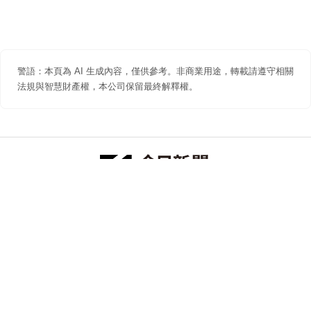
警語：本頁為 AI 生成內容，僅供參考。非商業用途，轉載請遵守相關
法規與智慧財產權，本公司保留最終解釋權。
防詐聲明
著作權聲明
免責聲明
關於我們
隱私權聲明
合作提案
追蹤 NOWNEWS 今日新聞