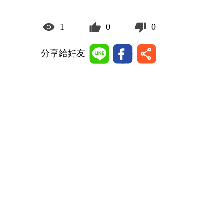
1
0
0
分享給好友