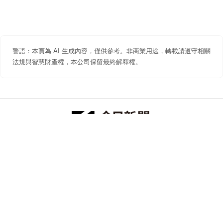
警語：本頁為 AI 生成內容，僅供參考。非商業用途，轉載請遵守相關
法規與智慧財產權，本公司保留最終解釋權。
防詐聲明
著作權聲明
免責聲明
關於我們
隱私權聲明
合作提案
追蹤 NOWNEWS 今日新聞