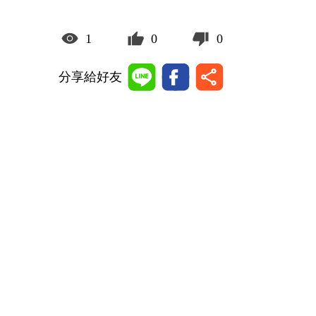
1
0
0
分享給好友