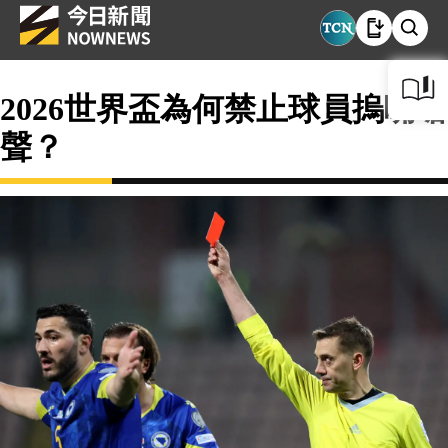
2026世界盃為何禁止球員摀嘴嗆
聲？