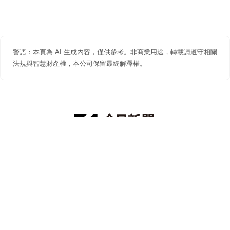
警語：本頁為 AI 生成內容，僅供參考。非商業用途，轉載請遵守相關
法規與智慧財產權，本公司保留最終解釋權。
防詐聲明
著作權聲明
免責聲明
關於我們
隱私權聲明
合作提案
追蹤 NOWNEWS 今日新聞