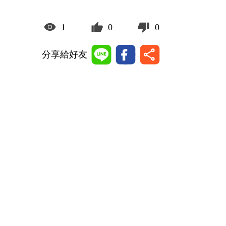
1
0
0
分享給好友