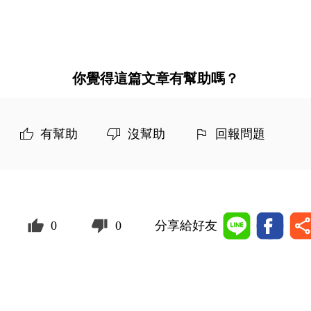
你覺得這篇文章有幫助嗎？
有幫助
沒幫助
回報問題
0
0
分享給好友