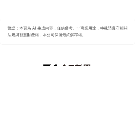
警語：本頁為 AI 生成內容，僅供參考。非商業用途，轉載請遵守相關
法規與智慧財產權，本公司保留最終解釋權。
防詐聲明
著作權聲明
免責聲明
關於我們
隱私權聲明
合作提案
追蹤 NOWNEWS 今日新聞