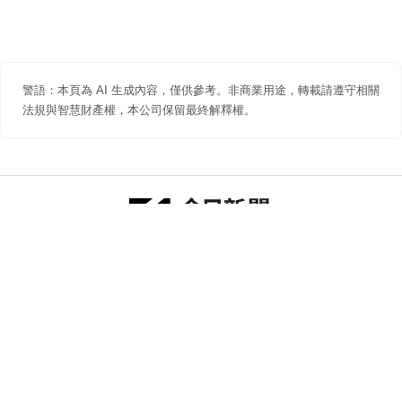
警語：本頁為 AI 生成內容，僅供參考。非商業用途，轉載請遵守相關
法規與智慧財產權，本公司保留最終解釋權。
防詐聲明
著作權聲明
免責聲明
關於我們
隱私權聲明
合作提案
追蹤 NOWNEWS 今日新聞