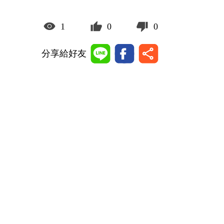
1
0
0
分享給好友