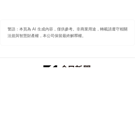
警語：本頁為 AI 生成內容，僅供參考。非商業用途，轉載請遵守相關
法規與智慧財產權，本公司保留最終解釋權。
防詐聲明
著作權聲明
免責聲明
關於我們
隱私權聲明
合作提案
追蹤 NOWNEWS 今日新聞