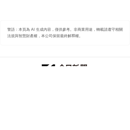
警語：本頁為 AI 生成內容，僅供參考。非商業用途，轉載請遵守相關
法規與智慧財產權，本公司保留最終解釋權。
防詐聲明
著作權聲明
免責聲明
關於我們
隱私權聲明
合作提案
追蹤 NOWNEWS 今日新聞