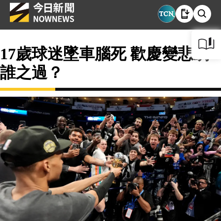
17歲球迷墜車腦死 歡慶變悲劇
誰之過？