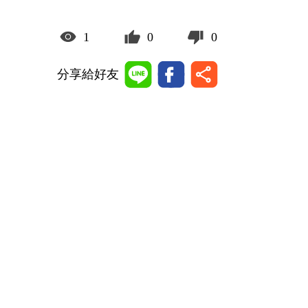
1
0
0
分享給好友