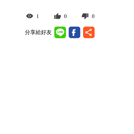
1
0
0
分享給好友