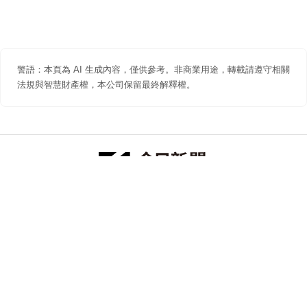
警語：本頁為 AI 生成內容，僅供參考。非商業用途，轉載請遵守相關
法規與智慧財產權，本公司保留最終解釋權。
防詐聲明
著作權聲明
免責聲明
關於我們
隱私權聲明
合作提案
追蹤 NOWNEWS 今日新聞