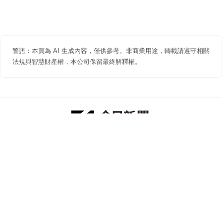
警語：本頁為 AI 生成內容，僅供參考。非商業用途，轉載請遵守相關
法規與智慧財產權，本公司保留最終解釋權。
防詐聲明
著作權聲明
免責聲明
關於我們
隱私權聲明
合作提案
追蹤 NOWNEWS 今日新聞