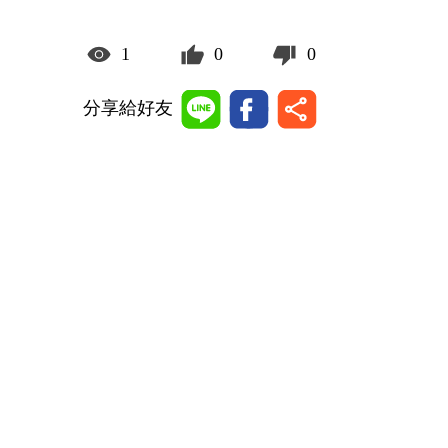
1
0
0
分享給好友