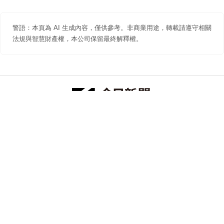
警語：本頁為 AI 生成內容，僅供參考。非商業用途，轉載請遵守相關
法規與智慧財產權，本公司保留最終解釋權。
防詐聲明
著作權聲明
免責聲明
關於我們
隱私權聲明
合作提案
追蹤 NOWNEWS 今日新聞