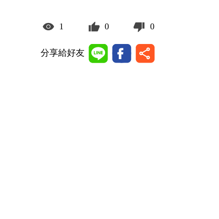
1
0
0
分享給好友