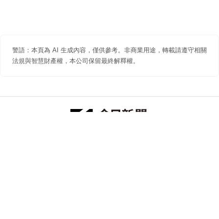
警語：本頁為 AI 生成內容，僅供參考。非商業用途，轉載請遵守相關
法規與智慧財產權，本公司保留最終解釋權。
防詐聲明
著作權聲明
免責聲明
關於我們
隱私權聲明
合作提案
追蹤 NOWNEWS 今日新聞