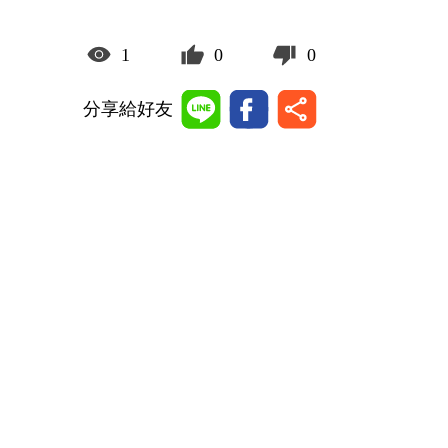
1
0
0
分享給好友