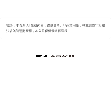
警語：本頁為 AI 生成內容，僅供參考。非商業用途，轉載請遵守相關
法規與智慧財產權，本公司保留最終解釋權。
防詐聲明
著作權聲明
免責聲明
關於我們
隱私權聲明
合作提案
追蹤 NOWNEWS 今日新聞