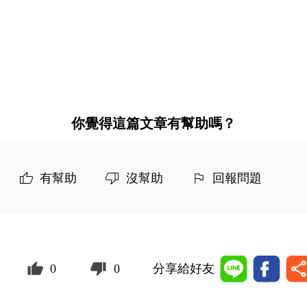
你覺得這篇文章有幫助嗎？
有幫助
沒幫助
回報問題
0
0
分享給好友