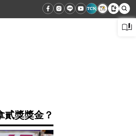
多拿貳獎獎金？