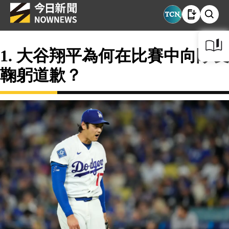
1. 大谷翔平為何在比賽中向隊友
鞠躬道歉？