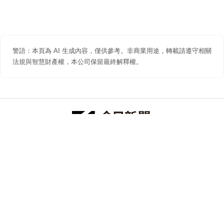
警語：本頁為 AI 生成內容，僅供參考。非商業用途，轉載請遵守相關
法規與智慧財產權，本公司保留最終解釋權。
防詐聲明
著作權聲明
免責聲明
關於我們
隱私權聲明
合作提案
追蹤 NOWNEWS 今日新聞