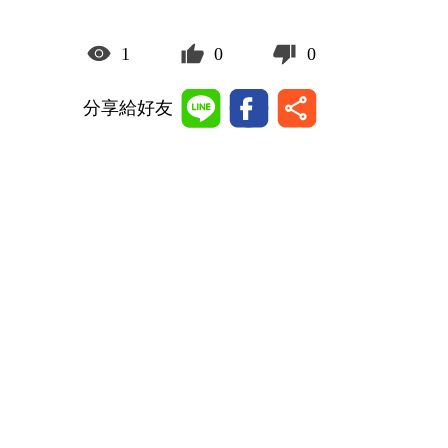
1
0
0
分享給好友