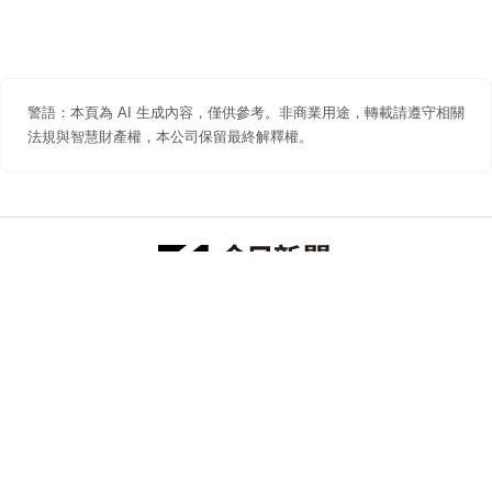
警語：本頁為 AI 生成內容，僅供參考。非商業用途，轉載請遵守相關
法規與智慧財產權，本公司保留最終解釋權。
防詐聲明
著作權聲明
免責聲明
關於我們
隱私權聲明
合作提案
追蹤 NOWNEWS 今日新聞