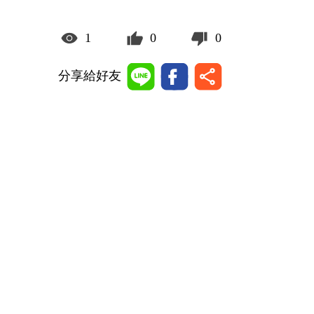
1
0
0
分享給好友