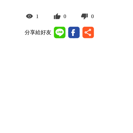
1
0
0
分享給好友