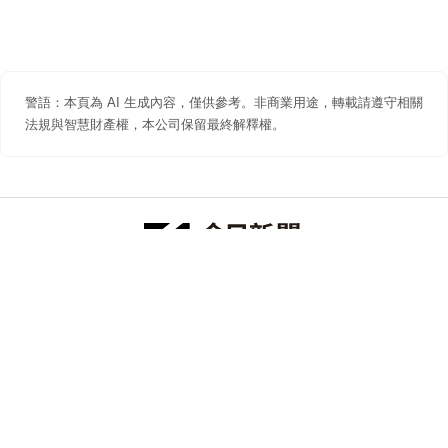
警語：本頁為 AI 生成內容，僅供參考。非商業用途，轉載請遵守相關
法規與智慧財產權，本公司保留最終解釋權。
防詐聲明
著作權聲明
免責聲明
關於我們
隱私權聲明
合作提案
追蹤 NOWNEWS 今日新聞