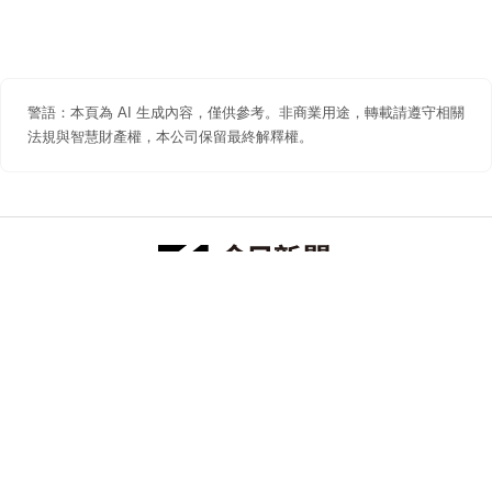
警語：本頁為 AI 生成內容，僅供參考。非商業用途，轉載請遵守相關
法規與智慧財產權，本公司保留最終解釋權。
防詐聲明
著作權聲明
免責聲明
關於我們
隱私權聲明
合作提案
追蹤 NOWNEWS 今日新聞