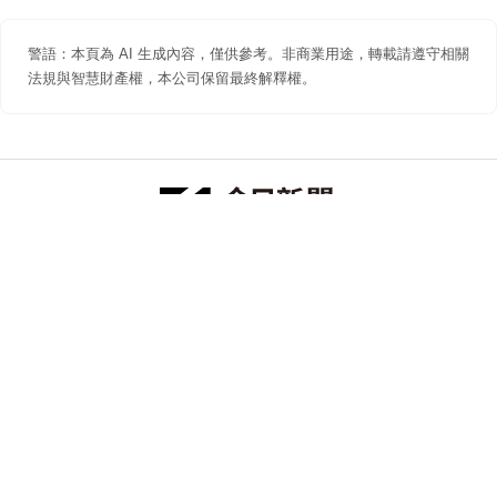
警語：本頁為 AI 生成內容，僅供參考。非商業用途，轉載請遵守相關
法規與智慧財產權，本公司保留最終解釋權。
防詐聲明
著作權聲明
免責聲明
關於我們
隱私權聲明
合作提案
追蹤 NOWNEWS 今日新聞