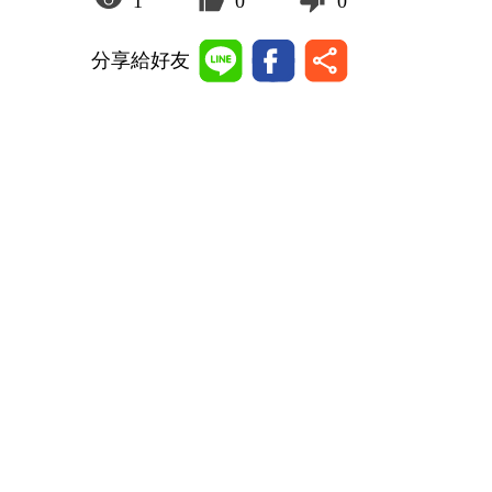
1
0
0
分享給好友