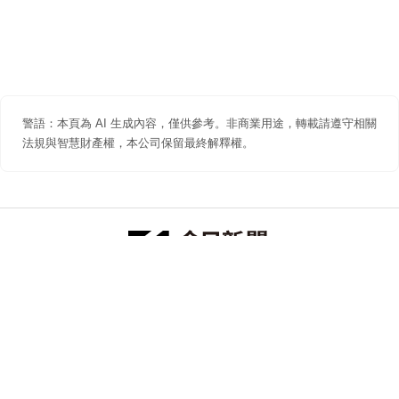
警語：本頁為 AI 生成內容，僅供參考。非商業用途，轉載請遵守相關
法規與智慧財產權，本公司保留最終解釋權。
防詐聲明
著作權聲明
免責聲明
關於我們
隱私權聲明
合作提案
追蹤 NOWNEWS 今日新聞