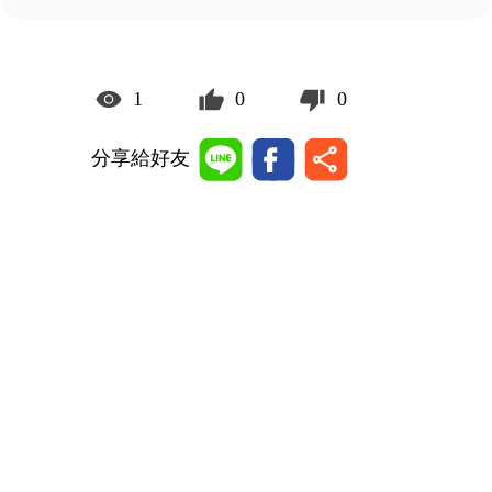
1
0
0
分享給好友