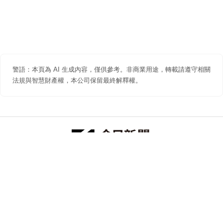
警語：本頁為 AI 生成內容，僅供參考。非商業用途，轉載請遵守相關
法規與智慧財產權，本公司保留最終解釋權。
防詐聲明
著作權聲明
免責聲明
關於我們
隱私權聲明
合作提案
追蹤 NOWNEWS 今日新聞