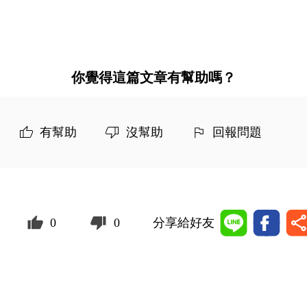
你覺得這篇文章有幫助嗎？
有幫助
沒幫助
回報問題
0
0
分享給好友