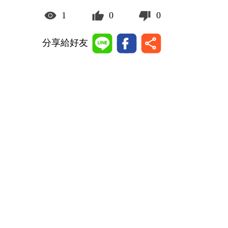
1
0
0
分享給好友