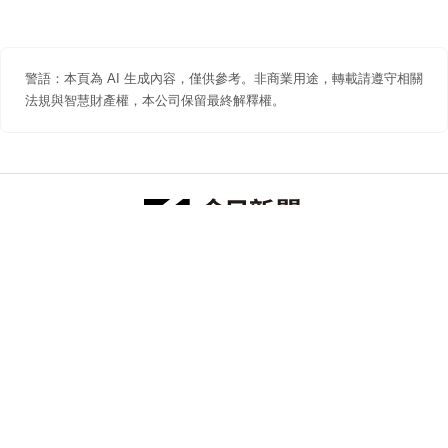
警語：本頁為 AI 生成內容，僅供參考。非商業用途，轉載請遵守相關
法規與智慧財產權，本公司保留最終解釋權。
防詐聲明
著作權聲明
免責聲明
關於我們
隱私權聲明
合作提案
追蹤 NOWNEWS 今日新聞