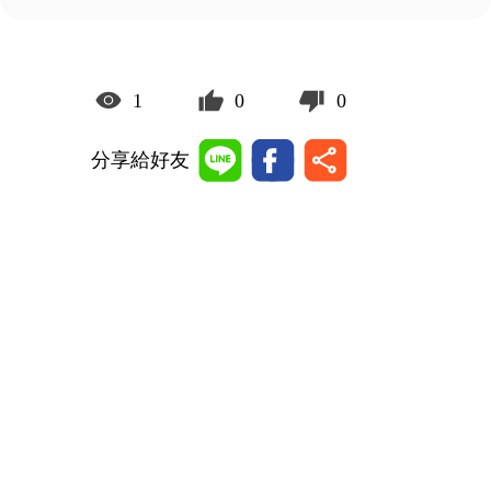
1
0
0
分享給好友