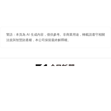
警語：本頁為 AI 生成內容，僅供參考。非商業用途，轉載請遵守相關
法規與智慧財產權，本公司保留最終解釋權。
防詐聲明
著作權聲明
免責聲明
關於我們
隱私權聲明
合作提案
追蹤 NOWNEWS 今日新聞