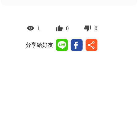
1
0
0
分享給好友