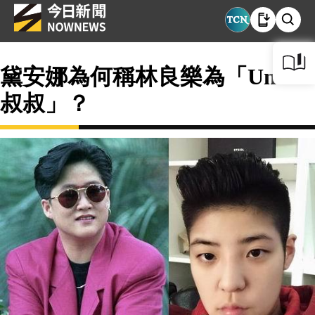
黛安娜為何稱林良樂為「Uncle
叔叔」？