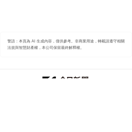
警語：本頁為 AI 生成內容，僅供參考。非商業用途，轉載請遵守相關
法規與智慧財產權，本公司保留最終解釋權。
防詐聲明
著作權聲明
免責聲明
關於我們
隱私權聲明
合作提案
追蹤 NOWNEWS 今日新聞