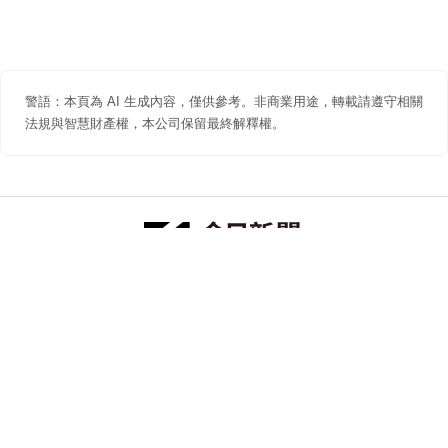
警語：本頁為 AI 生成內容，僅供參考。非商業用途，轉載請遵守相關
法規與智慧財產權，本公司保留最終解釋權。
防詐聲明
著作權聲明
免責聲明
關於我們
隱私權聲明
合作提案
追蹤 NOWNEWS 今日新聞