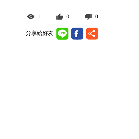
1
0
0
分享給好友