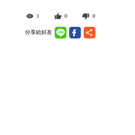
1
0
0
分享給好友