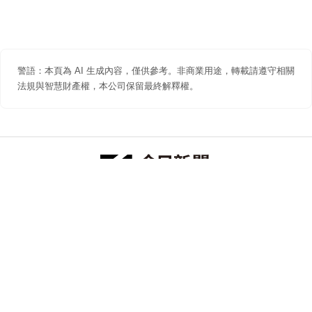
警語：本頁為 AI 生成內容，僅供參考。非商業用途，轉載請遵守相關
法規與智慧財產權，本公司保留最終解釋權。
防詐聲明
著作權聲明
免責聲明
關於我們
隱私權聲明
合作提案
追蹤 NOWNEWS 今日新聞