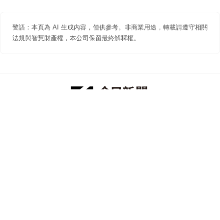
警語：本頁為 AI 生成內容，僅供參考。非商業用途，轉載請遵守相關
法規與智慧財產權，本公司保留最終解釋權。
防詐聲明
著作權聲明
免責聲明
關於我們
隱私權聲明
合作提案
追蹤 NOWNEWS 今日新聞