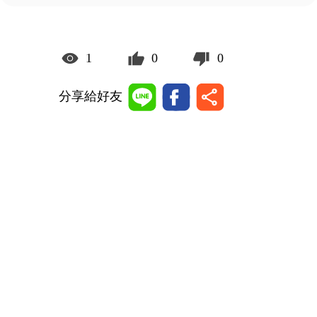
1
0
0
分享給好友