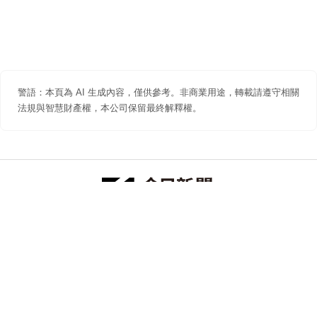
警語：本頁為 AI 生成內容，僅供參考。非商業用途，轉載請遵守相關
法規與智慧財產權，本公司保留最終解釋權。
防詐聲明
著作權聲明
免責聲明
關於我們
隱私權聲明
合作提案
追蹤 NOWNEWS 今日新聞