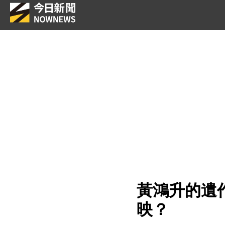
黃鴻升的遺
映？