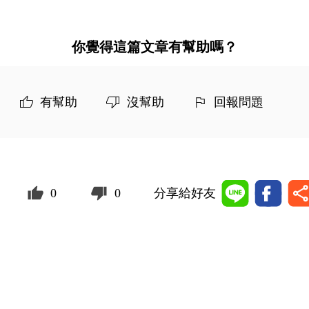
你覺得這篇文章有幫助嗎？
有幫助
沒幫助
回報問題
0
0
分享給好友