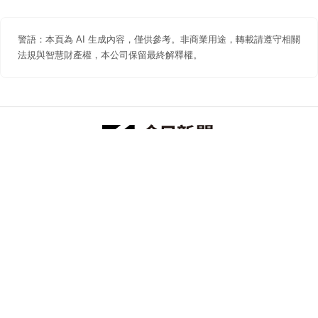
警語：本頁為 AI 生成內容，僅供參考。非商業用途，轉載請遵守相關
法規與智慧財產權，本公司保留最終解釋權。
防詐聲明
著作權聲明
免責聲明
關於我們
隱私權聲明
合作提案
追蹤 NOWNEWS 今日新聞