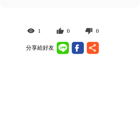
1
0
0
分享給好友