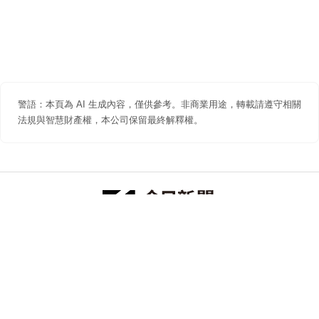
警語：本頁為 AI 生成內容，僅供參考。非商業用途，轉載請遵守相關
法規與智慧財產權，本公司保留最終解釋權。
防詐聲明
著作權聲明
免責聲明
關於我們
隱私權聲明
合作提案
追蹤 NOWNEWS 今日新聞