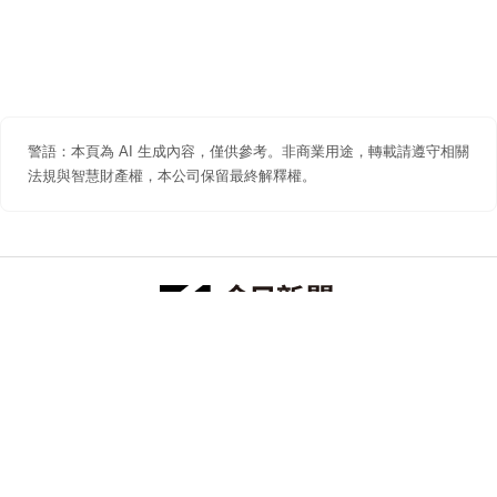
警語：本頁為 AI 生成內容，僅供參考。非商業用途，轉載請遵守相關
法規與智慧財產權，本公司保留最終解釋權。
防詐聲明
著作權聲明
免責聲明
關於我們
隱私權聲明
合作提案
追蹤 NOWNEWS 今日新聞