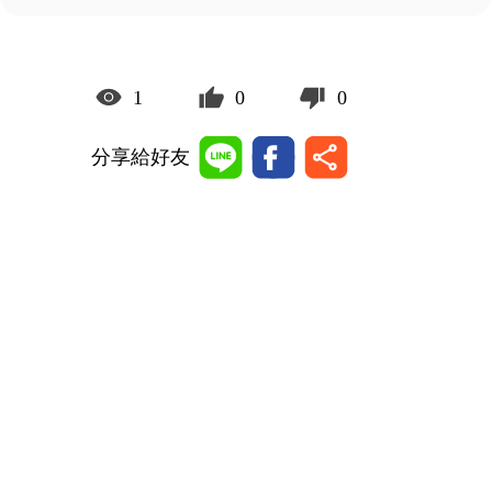
1
0
0
分享給好友