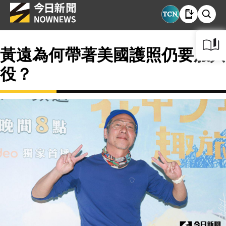
黃遠為何帶著美國護照仍要服兵
役？