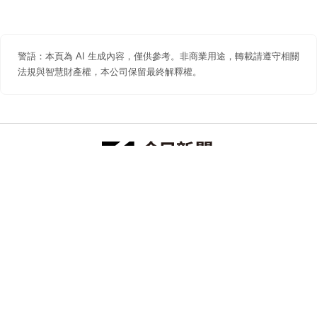
警語：本頁為 AI 生成內容，僅供參考。非商業用途，轉載請遵守相關
法規與智慧財產權，本公司保留最終解釋權。
防詐聲明
著作權聲明
免責聲明
關於我們
隱私權聲明
合作提案
追蹤 NOWNEWS 今日新聞