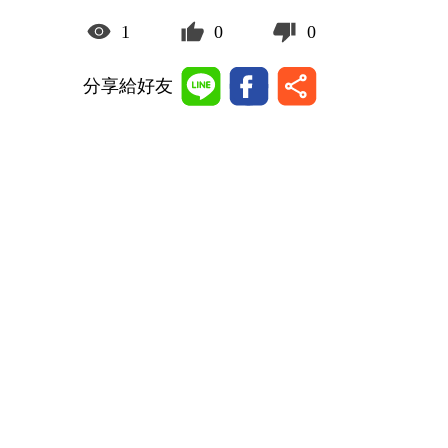
1
0
0
分享給好友