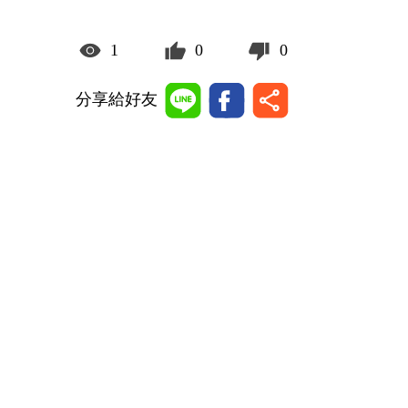
1
0
0
分享給好友