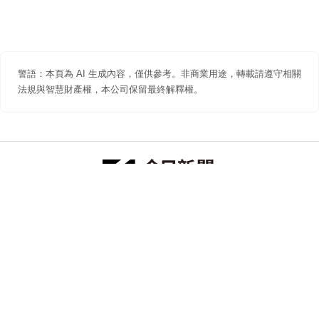
警語：本頁為 AI 生成內容，僅供參考。非商業用途，轉載請遵守相關
法規與智慧財產權，本公司保留最終解釋權。
防詐聲明
著作權聲明
免責聲明
關於我們
隱私權聲明
合作提案
追蹤 NOWNEWS 今日新聞