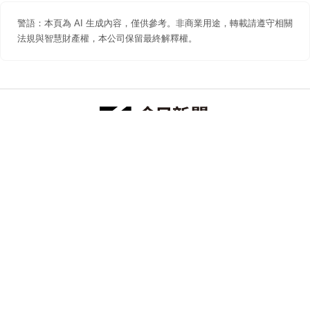
警語：本頁為 AI 生成內容，僅供參考。非商業用途，轉載請遵守相關
法規與智慧財產權，本公司保留最終解釋權。
防詐聲明
著作權聲明
免責聲明
關於我們
隱私權聲明
合作提案
追蹤 NOWNEWS 今日新聞