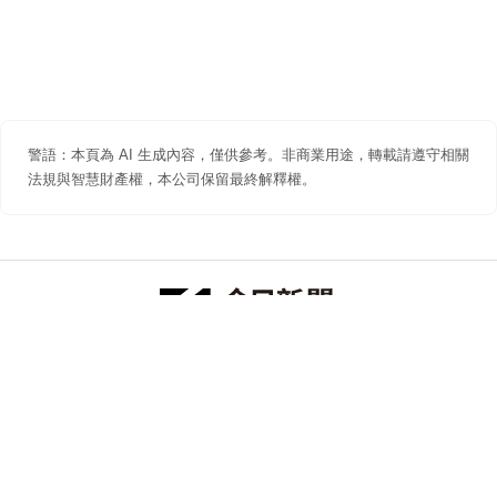
警語：本頁為 AI 生成內容，僅供參考。非商業用途，轉載請遵守相關
法規與智慧財產權，本公司保留最終解釋權。
防詐聲明
著作權聲明
免責聲明
關於我們
隱私權聲明
合作提案
追蹤 NOWNEWS 今日新聞