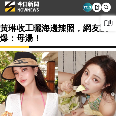
黃琳收工曬海邊辣照，網友讚
爆：母湯！