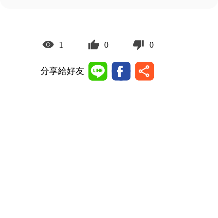
1
0
0
分享給好友