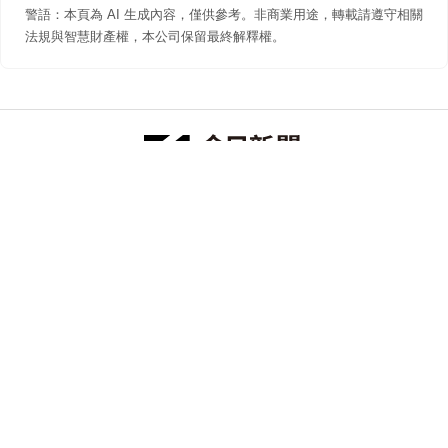
警語：本頁為 AI 生成內容，僅供參考。非商業用途，轉載請遵守相關
法規與智慧財產權，本公司保留最終解釋權。
防詐聲明
著作權聲明
免責聲明
關於我們
隱私權聲明
合作提案
追蹤 NOWNEWS 今日新聞
© 今日傳媒(股)公司版權所有，非經授權，不許轉載本網站內容 ©