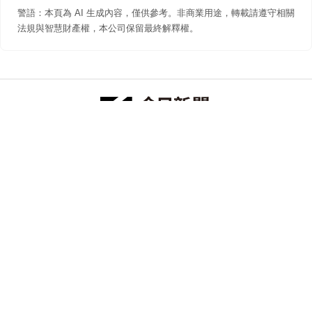
警語：本頁為 AI 生成內容，僅供參考。非商業用途，轉載請遵守相關
法規與智慧財產權，本公司保留最終解釋權。
防詐聲明
著作權聲明
免責聲明
關於我們
隱私權聲明
合作提案
追蹤 NOWNEWS 今日新聞
© 今日傳媒(股)公司版權所有，非經授權，不許轉載本網站內容 ©